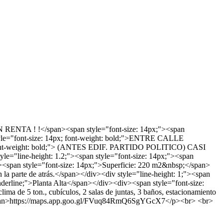
RENTA ! !</span><span style="font-size: 14px;"><span
yle="font-size: 14px; font-weight: bold;">ENTRE CALLE
nt-weight: bold;"> (ANTES EDIF. PARTIDO POLITICO) CASI
e="line-height: 1.2;"><span style="font-size: 14px;"><span
;"><span style="font-size: 14px;">Superficie: 220 m2&nbsp;</span>
 la parte de atrás.</span></div><div style="line-height: 1;"><span
underline;">Planta Alta</span></div><div><span style="font-size:
ma de 5 ton., cubículos, 2 salas de juntas, 3 baños, estacionamiento
</span>https://maps.app.goo.gl/FVuq84RmQ6SgYGcX7</p><br> <br>