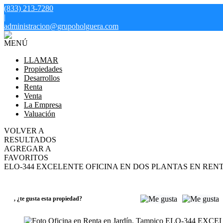
(833) 213-7280
|
administracion@grupoholguera.com
MENÚ
LLAMAR
Propiedades
Desarrollos
Renta
Venta
La Empresa
Valuación
VOLVER A
RESULTADOS
AGREGAR A
FAVORITOS
ELO-344 EXCELENTE OFICINA EN DOS PLANTAS EN RENTA
RENTA
Consulte el precio
,
¿te gusta esta propiedad?