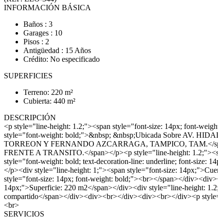
INFORMACIÓN BÁSICA
Baños : 3
Garages : 10
Pisos : 2
Antigüedad : 15 Años
Crédito: No especificado
SUPERFICIES
Terreno: 220 m²
Cubierta: 440 m²
DESCRIPCIÓN
<p style="line-height: 1.2;"><span style="font-size: 14px; fo
style="font-weight: bold;">&nbsp; &nbsp;Ubicada Sobre AV. HIDA
TORREON Y FERNANDO AZCARRAGA, TAMPICO, TAM.</span></p><p 
FRENTE A TRANSITO.</span></p><p style="line-height: 1.2;"><span 
style="font-weight: bold; text-decoration-line: underline; font-siz
</p><div style="line-height: 1;"><span style="font-size: 14px;">Cuen
style="font-size: 14px; font-weight: bold;"><br></span></div><div><s
14px;">Superficie: 220 m2</span></div><div style="line-height: 1.2;"
compartido</span></div><div><br></div><div><br></div><p style=
<br>
SERVICIOS