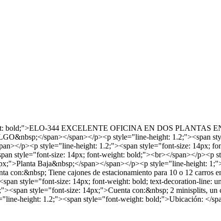
nt-weight: bold;">ELO-344 EXCELENTE OFICINA EN DOS PLANTAS EN 
LGO&nbsp;</span></span></p><p style="line-height: 1.2;"><span st
style="line-height: 1.2;"><span style="font-size: 14px; fo
style="font-size: 14px; font-weight: bold;"><br></span></p><p styl
e: 14px;">Planta Baja&nbsp;</span></span></p><p style="line-height: 1
ta con:&nbsp; Tiene cajones de estacionamiento para 10 o 12 carros en
pan style="font-size: 14px; font-weight: bold; text-decoration-line: 
><span style="font-size: 14px;">Cuenta con:&nbsp; 2 minisplits, un cli
"line-height: 1.2;"><span style="font-weight: bold;">Ubicación: 