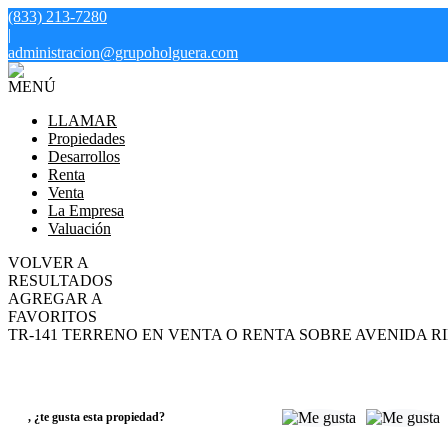
(833) 213-7280
|
administracion@grupoholguera.com
MENÚ
LLAMAR
Propiedades
Desarrollos
Renta
Venta
La Empresa
Valuación
VOLVER A
RESULTADOS
AGREGAR A
FAVORITOS
TR-141 TERRENO EN VENTA O RENTA SOBRE AVENIDA 
RENTA
VENTA
Consulte el precio
,
¿te gusta esta propiedad?