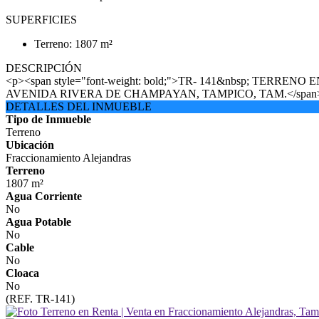
SUPERFICIES
Terreno: 1807 m²
DESCRIPCIÓN
<p><span style="font-weight: bold;">TR- 141&nbsp; TERRE
AVENIDA RIVERA DE CHAMPAYAN, TAMPICO, TAM.</span></p><p><
DETALLES DEL INMUEBLE
Tipo de Inmueble
Terreno
Ubicación
Fraccionamiento Alejandras
Terreno
1807 m²
Agua Corriente
No
Agua Potable
No
Cable
No
Cloaca
No
(REF. TR-141)