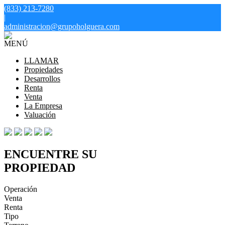
(833) 213-7280
|
administracion@grupoholguera.com
MENÚ
LLAMAR
Propiedades
Desarrollos
Renta
Venta
La Empresa
Valuación
ENCUENTRE SU
PROPIEDAD
Operación
Venta
Renta
Tipo