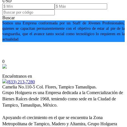
USD
Buscar
Somos una Empresa conformada por un Staff de Jóvenes Profesionales,
quienes se capacitan permanentemente con el objetivo de estar al pie de la
vanguardia, que el avance tanto social como tecnológico lo requieren en la
actualidad.
0
Encuéntranos en
(833) 213-7280
Camelia No.110-5 Col. Flores, Tampico Tamaulipas.
Grupo Holguera es una Empresa dedicada a la Comercialización de
Bienes Raíces desde 1968, teniendo como sede en la Ciudad de
Tampico, Tamaulipas, México.
Apoyando el crecimiento en el que se encuentra la Zona
Metropolitana de Tampico, Madero y Altamira, Grupo Holguera