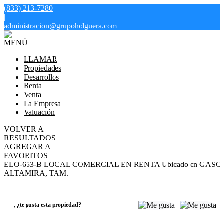
(833) 213-7280
|
administracion@grupoholguera.com
MENÚ
LLAMAR
Propiedades
Desarrollos
Renta
Venta
La Empresa
Valuación
VOLVER A
RESULTADOS
AGREGAR A
FAVORITOS
ELO-653-B LOCAL COMERCIAL EN RENTA Ubicado en GAS
ALTAMIRA, TAM.
RENTA
Consulte el precio
,
¿te gusta esta propiedad?