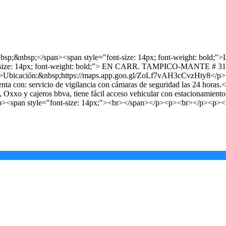
3-B&nbsp;&nbsp;</span><span style="font-size: 14px; font-weig
size: 14px; font-weight: bold;"> EN CARR. TAMPICO-MANTE
>Ubicación:&nbsp;https://maps.app.goo.gl/ZoLf7vAH3cCvzHty8</p><
con: servicio de vigilancia con cámaras de seguridad las 24 horas.<d
to, Oxxo y cajeros bbva, tiene fácil acceso vehicular con estaciona
<p><span style="font-size: 14px;"><br></span></p><p><br></p><p