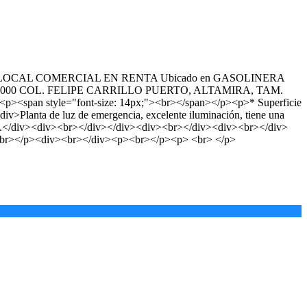
ht: bold;">LOCAL COMERCIAL EN RENTA Ubicado en GASOLINERA
 # 31000 COL. FELIPE CARRILLO PUERTO, ALTAMIRA, TAM.
p><span style="font-size: 14px;"><br></span></p><p>* Superficie
iv>Planta de luz de emergencia, excelente iluminación, tiene una
miento.</div><div><br></div></div><div><br></div><div><br></div>
><br></p><div><br></div><p><br></p><p> <br> </p>